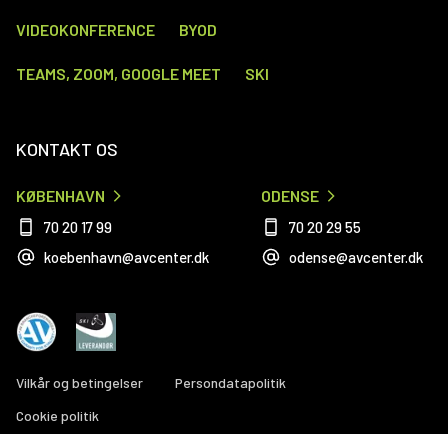
VIDEOKONFERENCE
BYOD
TEAMS, ZOOM, GOOGLE MEET
SKI
KONTAKT OS
KØBENHAVN
ODENSE
70 20 17 99
70 20 29 55
koebenhavn@avcenter.dk
odense@avcenter.dk
Vilkår og betingelser
Persondatapolitik
Cookie politik