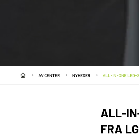
AV CENTER
NYHEDER
ALL-IN-ONE LED-
ALL-I
FRA LG