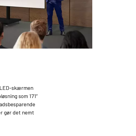
6" LED-skærmen
løsning som 171”
pladsbesparende
er gør det nemt