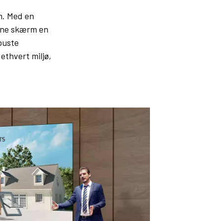
m. Med en
enne skærm en
buste
ethvert miljø,