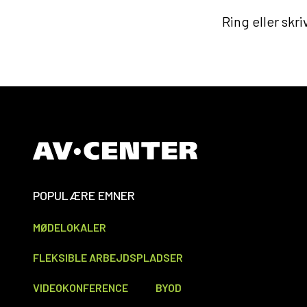
Ring eller skr
POPULÆRE EMNER
MØDELOKALER
FLEKSIBLE ARBEJDSPLADSER
VIDEOKONFERENCE
BYOD