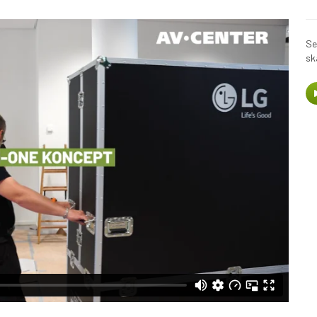
Se
sk