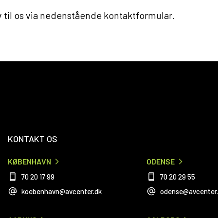
iv til os via nedenstående kontaktformular.
KONTAKT OS
KØBENHAVN
ODENSE
70 20 17 99
70 20 29 55
koebenhavn@avcenter.dk
odense@avcenter