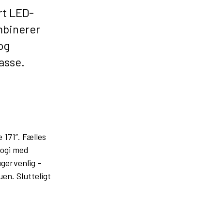
rt LED-
mbinerer
og
asse.
e 171”. Fælles
logi med
ugervenlig –
n. Slutteligt