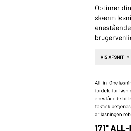
Optimer din
skærm løsn
enestående 
brugervenli
VIS AFSNIT
All-in-One løsnin
fordele for løsn
enestående bille
faktisk betjene
er løsningen robu
171" ALL