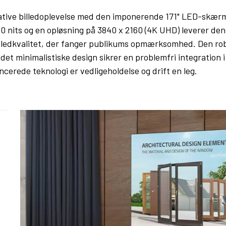
ative billedoplevelse med den imponerende 171" LED-skær
000 nits og en opløsning på 3840 x 2160 (4K UHD) leverer d
 billedkvalitet, der fanger publikums opmærksomhed. Den ro
det minimalistiske design sikrer en problemfri integration i 
cerede teknologi er vedligeholdelse og drift en leg.