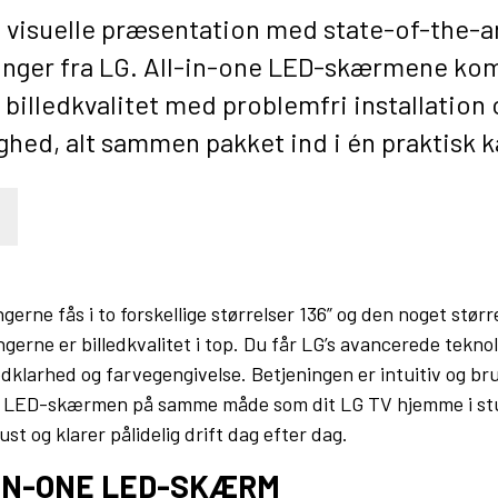
 visuelle præsentation med state-of-the-a
inger fra LG. All-in-one LED-skærmene ko
billedkvalitet med problemfri installation 
ghed, alt sammen pakket ind i én praktisk k
gerne fås i to forskellige størrelser 136” og den noget størr
ingerne er billedkvalitet i top. Du får LG’s avancerede tekno
dklarhed og farvegengivelse. Betjeningen er intuitiv og br
s LED-skærmen på samme måde som dit LG TV hjemme i stue
st og klarer pålidelig drift dag efter dag.
-IN-ONE LED-SKÆRM