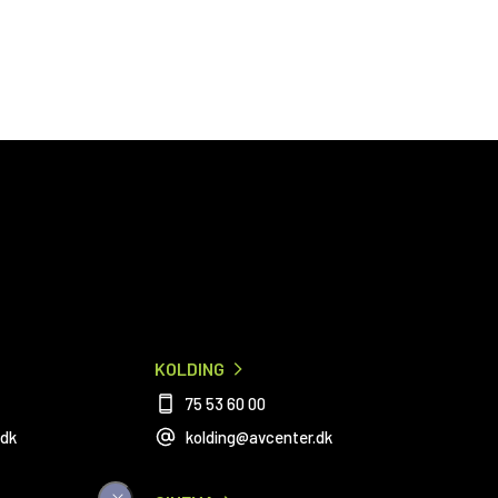
KOLDING
75 53 60 00
.dk
kolding@avcenter.dk