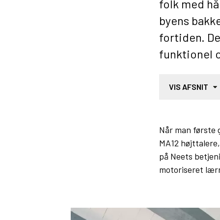
folk med hå
byens bakke
fortiden. D
funktionel 
VIS AFSNIT
Når man første 
MA12 højttalere
på Neets betjeni
motoriseret lærr