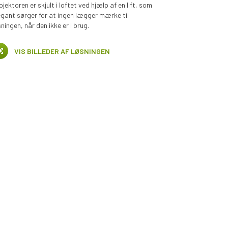
ojektoren er skjult i loftet ved hjælp af en lift, som
egant sørger for at ingen lægger mærke til
sningen, når den ikke er i brug.
VIS BILLEDER AF LØSNINGEN