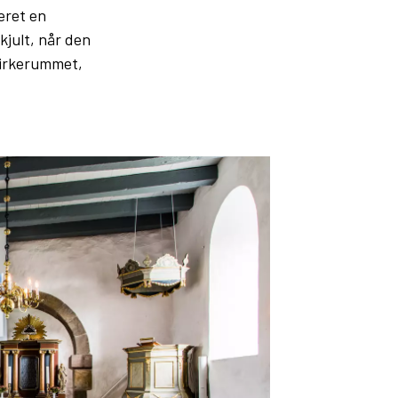
eret en
kjult, når den
kirkerummet,