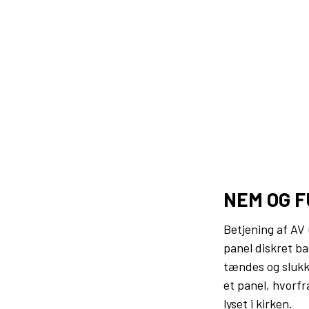
NEM OG 
Betjening af AV 
panel diskret b
tændes og slukke
et panel, hvorfr
lyset i kirken.