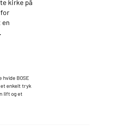
te kirke på
 for
t en
.
de hvide BOSE
et enkelt tryk
 lift og et