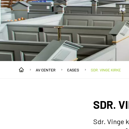
AV CENTER
CASES
SDR. VINGE KIRKE
SDR. V
Sdr. Vinge k