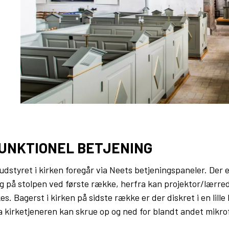
FUNKTIONEL BETJENING
udstyret i kirken foregår via Neets betjeningspaneler. Der e
ag på stolpen ved første række, herfra kan projektor/lærre
s. Bagerst i kirken på sidste række er der diskret i en lille
a kirketjeneren kan skrue op og ned for blandt andet mikro