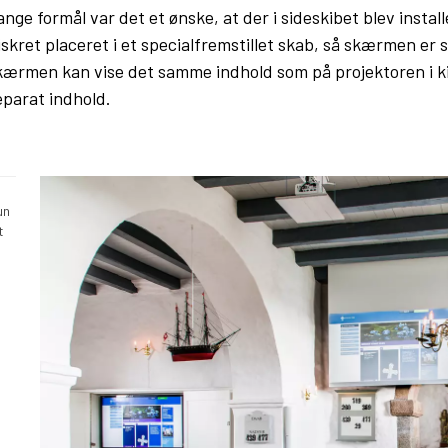
nge formål var det et ønske, at der i sideskibet blev install
kret placeret i et specialfremstillet skab, så skærmen er s
 Skærmen kan vise det samme indhold som på projektoren i 
eparat indhold.
un
t