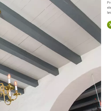
Pr
el
lø