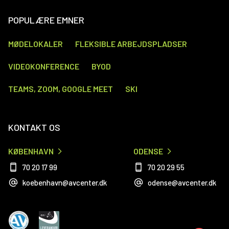
POPULÆRE EMNER
MØDELOKALER
FLEKSIBLE ARBEJDSPLADSER
VIDEOKONFERENCE
BYOD
TEAMS, ZOOM, GOOGLE MEET
SKI
KONTAKT OS
KØBENHAVN
ODENSE
70 20 17 99
70 20 29 55
koebenhavn@avcenter.dk
odense@avcenter.dk