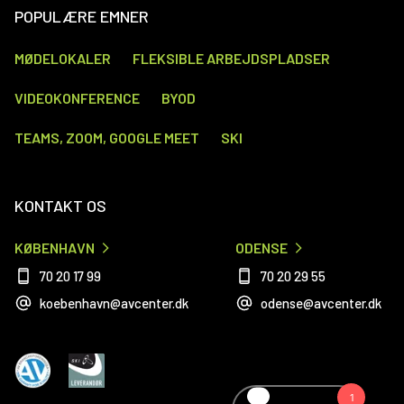
POPULÆRE EMNER
MØDELOKALER
FLEKSIBLE ARBEJDSPLADSER
VIDEOKONFERENCE
BYOD
TEAMS, ZOOM, GOOGLE MEET
SKI
KONTAKT OS
KØBENHAVN
ODENSE
70 20 17 99
70 20 29 55
koebenhavn@avcenter.dk
odense@avcenter.dk