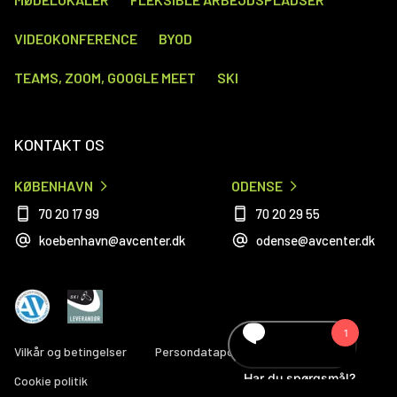
VIDEOKONFERENCE
BYOD
TEAMS, ZOOM, GOOGLE MEET
SKI
KONTAKT OS
KØBENHAVN
ODENSE
70 20 17 99
70 20 29 55
koebenhavn@avcenter.dk
odense@avcenter.dk
Vilkår og betingelser
Persondatapolitik
Cookie politik