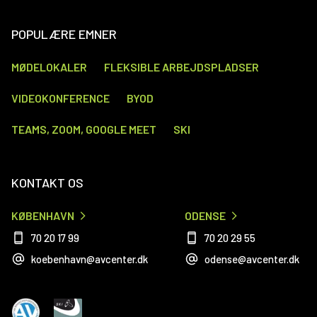
POPULÆRE EMNER
MØDELOKALER
FLEKSIBLE ARBEJDSPLADSER
VIDEOKONFERENCE
BYOD
TEAMS, ZOOM, GOOGLE MEET
SKI
KONTAKT OS
KØBENHAVN
ODENSE
70 20 17 99
70 20 29 55
koebenhavn@avcenter.dk
odense@avcenter.dk