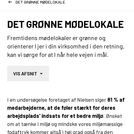
DET GRØNNE MØDELOKALE
DET GRØNNE MØDELOKALE
Fremtidens mødelokaler er grønne og
orienterer I jer i din virksomhed i den retning,
kan vi sørge for at I når hele vejen i mål.
VIS AFSNIT
I en undersøgelse foretaget af Nielsen siger
81 % af
medarbejderne, at de føler stærkt for deres
arbejdsplads' indsats for et bedre miljø
. Ønsket
om at tænke i miljø og mindske vores miljømæssige
fodaftryk kommer altså i høj grad også fra den