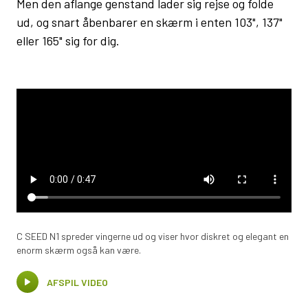
Men den aflange genstand lader sig rejse og folde
ud, og snart åbenbarer en skærm i enten 103", 137"
eller 165" sig for dig.
C SEED N1 spreder vingerne ud og viser hvor diskret og elegant en
enorm skærm også kan være.
AFSPIL VIDEO