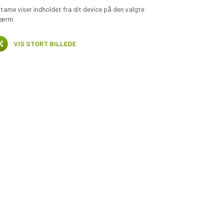
rtame viser indholdet fra dit device på den valgte
kærm
VIS STORT BILLEDE