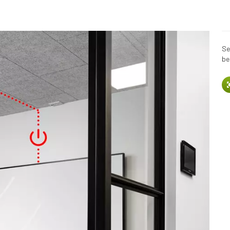
Se
be