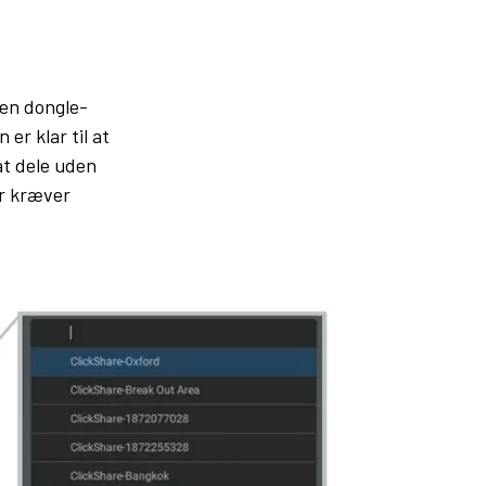
en dongle-
er klar til at
at dele uden
er kræver