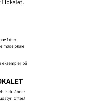
i lokalet.
hav i den
ne mødelokale
e eksempler på
LOKALET
eblik du åbner
udstyr. Oftest