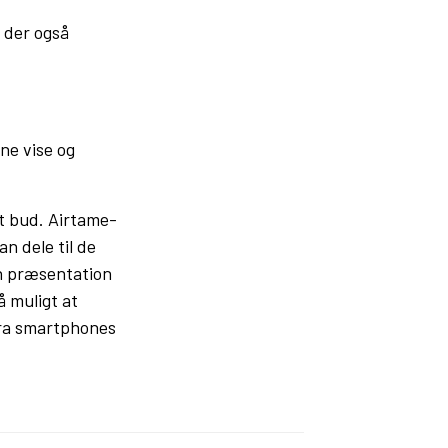
 der også
ne vise og
et bud. Airtame-
n dele til de
en præsentation
 muligt at
fra smartphones