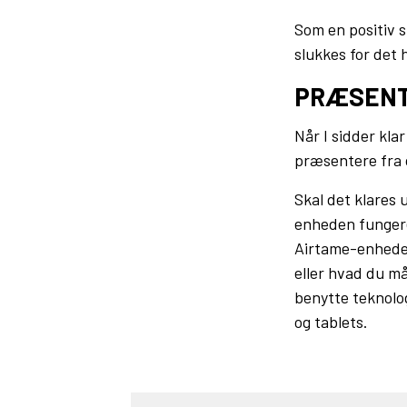
Som en positiv s
slukkes for det h
PRÆSENT
Når I sidder kla
præsentere fra
Skal det klares 
enheden fungere
Airtame-enheder
eller hvad du m
benytte teknolo
og tablets.