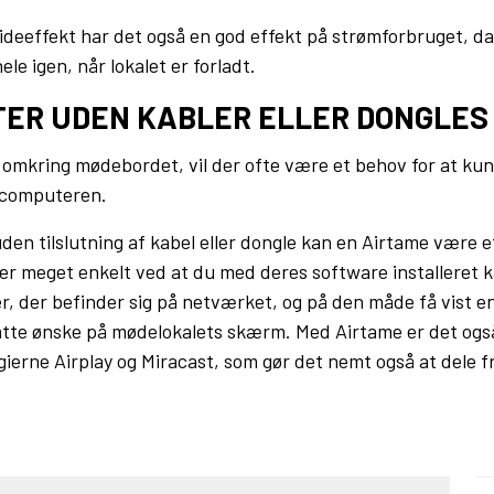
ideeffekt har det også en god effekt på strømforbruget, da
ele igen, når lokalet er forladt.
ER UDEN KABLER ELLER DONGLES
r omkring mødebordet, vil der ofte være et behov for at kun
 computeren.
uden tilslutning af kabel eller dongle kan en Airtame være 
r meget enkelt ved at du med deres software installeret ka
, der befinder sig på netværket, og på den måde få vist 
åtte ønske på mødelokalets skærm. Med Airtame er det også
gierne Airplay og Miracast, som gør det nemt også at dele 