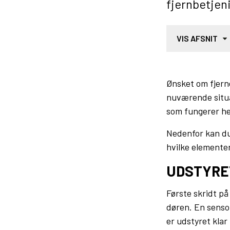
fjernbetjeni
VIS AFSNIT
Ønsket om fjern
nuværende situa
som fungerer hel
Nedenfor kan du
hvilke elemente
UDSTYRET
Første skridt på
døren. En sensor
er udstyret klar 