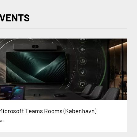
EVENTS
icrosoft Teams Rooms (København)
vn