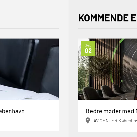
KOMMENDE 
Sep
02
 København
Bedre møder med M
AV CENTER Københa