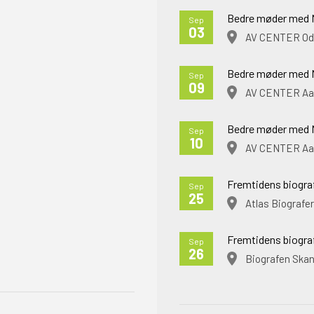
Bedre møder med 
Sep
03
AV CENTER Od
Bedre møder med 
Sep
09
AV CENTER Aa
Bedre møder med 
Sep
10
AV CENTER Aa
Fremtidens biograf
Sep
25
Atlas Biografe
Fremtidens biograf
Sep
26
Biografen Ska