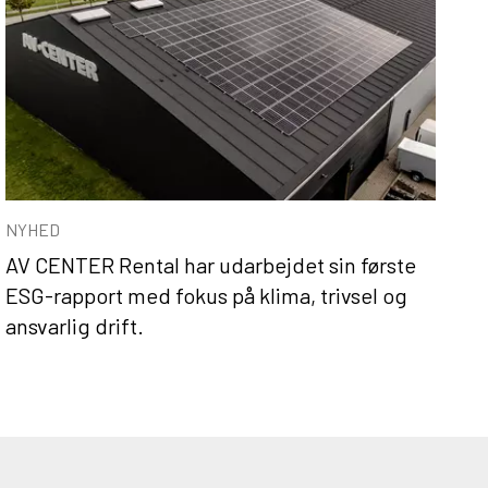
NYHED
N
AV CENTER Rental har udarbejdet sin første
B
ESG-rapport med fokus på klima, trivsel og
n
ansvarlig drift.