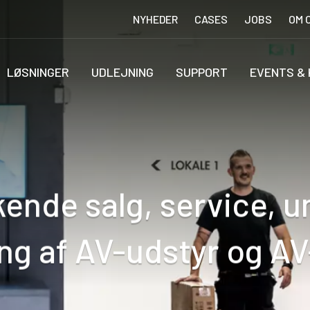
NYHEDER
CASES
JOBS
OM 
LØSNINGER
UDLEJNING
SUPPORT
EVENTS &
nde salg, service, u
ing af AV-udstyr og AV